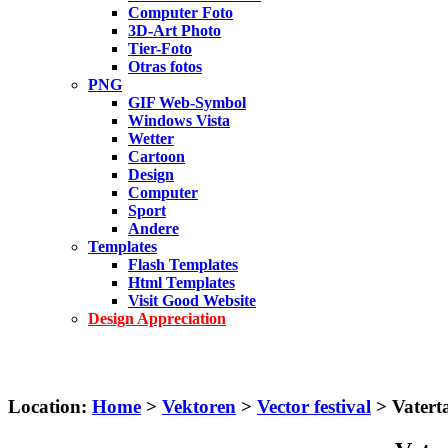
Computer Foto
3D-Art Photo
Tier-Foto
Otras fotos
PNG
GIF Web-Symbol
Windows Vista
Wetter
Cartoon
Design
Computer
Sport
Andere
Templates
Flash Templates
Html Templates
Visit Good Website
Design Appreciation
Location:
Home
>
Vektoren
>
Vector festival
> Vatert