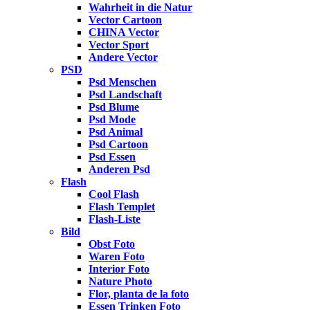
Wahrheit in die Natur
Vector Cartoon
CHINA Vector
Vector Sport
Andere Vector
PSD
Psd Menschen
Psd Landschaft
Psd Blume
Psd Mode
Psd Animal
Psd Cartoon
Psd Essen
Anderen Psd
Flash
Cool Flash
Flash Templet
Flash-Liste
Bild
Obst Foto
Waren Foto
Interior Foto
Nature Photo
Flor, planta de la foto
Essen Trinken Foto