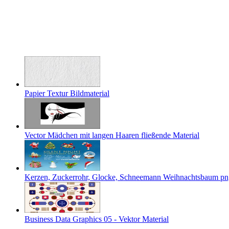
Papier Textur Bildmaterial
Vector Mädchen mit langen Haaren fließende Material
Kerzen, Zuckerrohr, Glocke, Schneemann Weihnachtsbaum pn
Business Data Graphics 05 - Vektor Material