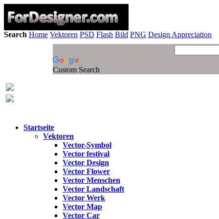
Search
Home
Vektoren
PSD
Flash
Bild
PNG
Design Appreciation
Custom Search
Startseite
Vektoren
Vector-Symbol
Vector festival
Vector Design
Vector Flower
Vector Menschen
Vector Landschaft
Vector Werk
Vector Map
Vector Car