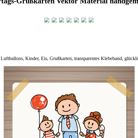
rtags-Grußkarten Vektor Material handgem
 Luftballons, Kinder, Eis, Grußkarten, transparentes Klebeband, glückli