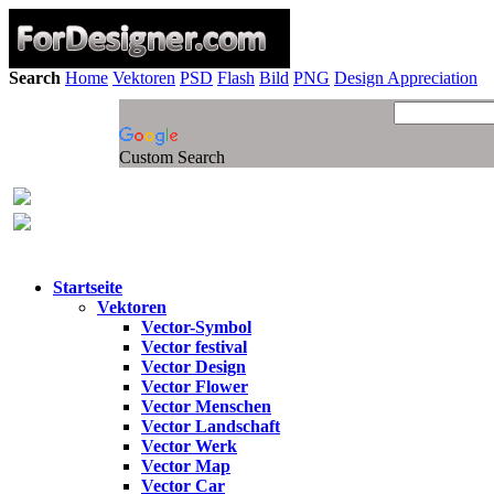
Search
Home
Vektoren
PSD
Flash
Bild
PNG
Design Appreciation
Custom Search
Startseite
Vektoren
Vector-Symbol
Vector festival
Vector Design
Vector Flower
Vector Menschen
Vector Landschaft
Vector Werk
Vector Map
Vector Car