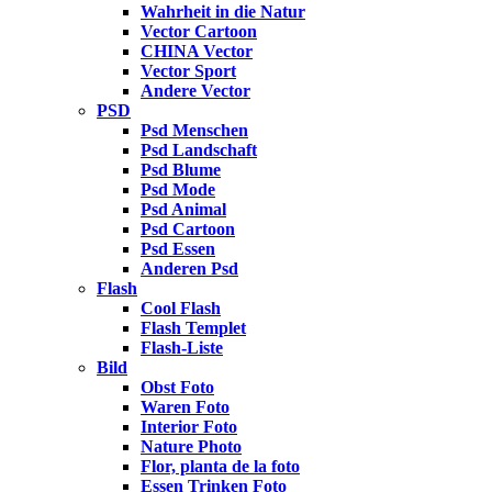
Wahrheit in die Natur
Vector Cartoon
CHINA Vector
Vector Sport
Andere Vector
PSD
Psd Menschen
Psd Landschaft
Psd Blume
Psd Mode
Psd Animal
Psd Cartoon
Psd Essen
Anderen Psd
Flash
Cool Flash
Flash Templet
Flash-Liste
Bild
Obst Foto
Waren Foto
Interior Foto
Nature Photo
Flor, planta de la foto
Essen Trinken Foto