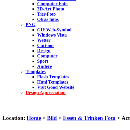
Computer Foto
3D-Art Photo
Tier-Foto
Otras fotos
PNG
GIF Web-Symbol
Windows Vista
Wetter
Cartoon
Design
Computer
Sport
Andere
Templates
Flash Templates
Html Templates
Visit Good Website
Design Appreciation
Location:
Home
>
Bild
>
Essen & Trinken Foto
> Acti