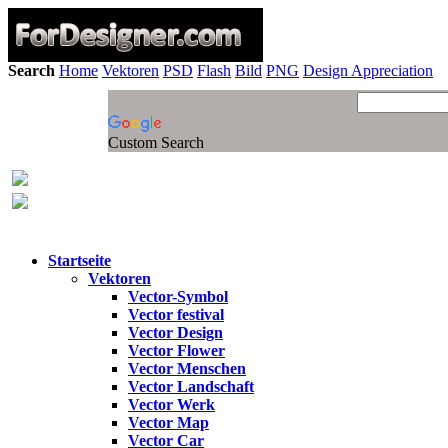
Search
Home
Vektoren
PSD
Flash
Bild
PNG
Design Appreciation
Custom Search
Startseite
Vektoren
Vector-Symbol
Vector festival
Vector Design
Vector Flower
Vector Menschen
Vector Landschaft
Vector Werk
Vector Map
Vector Car