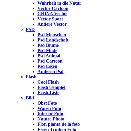
Wahrheit in die Natur
Vector Cartoon
CHINA Vector
Vector Sport
Andere Vector
PSD
Psd Menschen
Psd Landschaft
Psd Blume
Psd Mode
Psd Animal
Psd Cartoon
Psd Essen
Anderen Psd
Flash
Cool Flash
Flash Templet
Flash-Liste
Bild
Obst Foto
Waren Foto
Interior Foto
Nature Photo
Flor, planta de la foto
Essen Trinken Foto