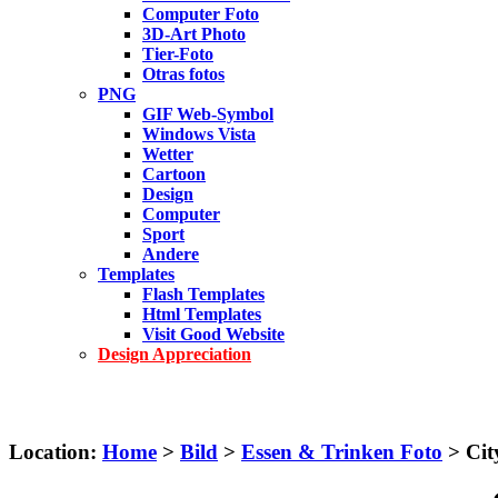
Computer Foto
3D-Art Photo
Tier-Foto
Otras fotos
PNG
GIF Web-Symbol
Windows Vista
Wetter
Cartoon
Design
Computer
Sport
Andere
Templates
Flash Templates
Html Templates
Visit Good Website
Design Appreciation
Location:
Home
>
Bild
>
Essen & Trinken Foto
> Cit